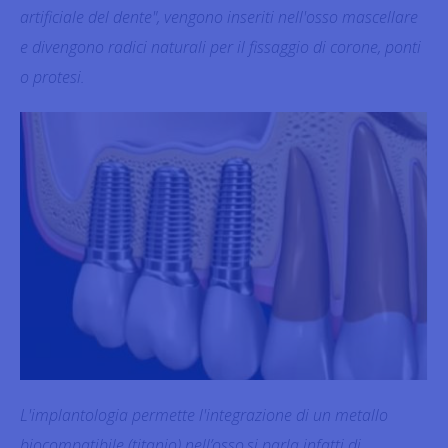
artificiale del dente", vengono inseriti nell'osso mascellare
e divengono radici naturali per il fissaggio di corone, ponti
o protesi.
L'implantologia permette l'integrazione di un metallo
biocompatibile (titanio) nell’osso,si parla infatti di