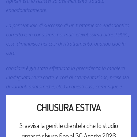
ripristinerà la resistenza dell'elemento trattato
endodonticamente.
La percentuale di successo di un trattamento endodontico
corretto è, in condizioni normali, elevatissima oltre il 90% ,
essa diminuisce nei casi di ritrattamento, quando cioè la
cura
canalare è già stata effettuata in precedenza in maniera
inadeguata (cure corte, errori di strumentazione, presenza
di varianti anatomiche, etc.) In questi casi, comunque è
possibile intervenire chirurgicamente con l'apicectomia,
CHIUSURA ESTIVA
che consiste in una rimozione chirurgica dell'apice del
dente.
Si avvisa la genitle clientela che lo studio
rimarrà chiuso fino al 30 Agosto 2026